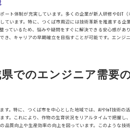
境
地元企業の求人傾向とニーズの分析
エンジニア志望者に向けた面接対策
ポート体制が充実しています。多くの企業が新人研修やOJT
地元の求人フェアや説明会の活用術
しています。特に、つくば市周辺には技術革新を推進する企
整っているため、悩みや疑問をすぐに解決できる安心感があ
オンラインプラットフォームでの求人検索法
でき、キャリアの早期確立を目指すことが可能です。エンジ
企業選びにおける重要なチェックポイント
理想の職場を見つけるための茨城県就職活動のポイント
茨城県内での就職活動における心構え
エンジニアとしてのキャリアプランの策定方法
城県でのエンジニア需要
地元企業の文化を理解するためのリサーチ術
採用担当者が重視するスキルと経験とは
理想の職場環境を見極めるための質問集
キャリアカウンセリングを受けるメリット
す。特に、つくば市を中心とした地域では、AIやIoT技術の
ます。これにより、作物の生育状況をリアルタイムで把握し
の品質向上や生産効率の向上を図っています。このような技