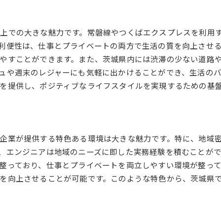
スキルアップに役立つ地元の研修プログラム
地域特有の専門分野でのニッチな活躍
上での大きな魅力です。常磐線やつくばエクスプレスを利用
キャリアアップを支えるネットワーク形成
利便性は、仕事とプライベートの両方で生活の質を向上させ
地域イベントやセミナーを活用した学び
やすことができます。また、茨城県内には渋滞の少ない道路
ュや週末のレジャーにも気軽に出かけることができ、生活の
地元コミュニティを活用した情報収集術
を提供し、ポジティブなライフスタイルを実現するための基
つくば市を中心に広がる技術革新の波に乗る方法
つくば市の技術拠点の紹介
技術革新に向けた地域の取り組み
研究開発施設との連携によるスキル向上
企業が提供する特色ある環境は大きな魅力です。特に、地域
つくば市での最新技術に触れる機会
、エンジニアは地域のニーズに即した実務経験を積むことが
地域産業と共に歩むエンジニアの役割
整っており、仕事とプライベートを両立しやすい環境が整っ
を向上させることが可能です。このような特色から、茨城県
革新を支える人材育成プログラム
茨城県でのエンジニア求人情報を効果的に活用する
求人情報を最大限に活用するためのポイント