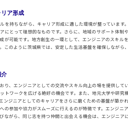
多様なエンジニア職種と求められるスキル
茨城県の企業が求める人材像
ャリア形成
現在の求人動向と市場ニーズ
ルを持ちながら、キャリア形成に適した環境が整っています
エンジニアに特化した求人サイトの活用法
アにとって理想的なものです。さらに、地域のサポート体制
異業種からの転職者が活躍するフィールド
成が可能です。地方創生の一環として、エンジニアのスキル
地元企業とのネットワーク構築の方法
。このように茨城県では、安定した生活基盤を確保しながら
東京から茨城県への転職が注目される理由
茨城県への転職がもたらす生活の変化
コストパフォーマンスの良い住環境
紹介
通勤時間の短縮がもたらす余暇の充実
おり、エンジニアとしての交流やスキル向上の場を提供して
地方転職で得られるキャリアの新しい可能性
ットワークを広げる絶好の機会です。また、地元大学や研究
地方での働き方改革と意識の変化
エンジニアとしてのキャリアをさらに磨くための基盤が築か
茨城県移住による家族の生活改善
への参加や協力がスムーズに行えるのが特徴です。エンジニ
びながら、同じ志を持つ仲間と出会える機会は、エンジニア
地域特性を活かした茨城県でのキャリアアップ戦略
地元企業との長期的な関係構築のメリット