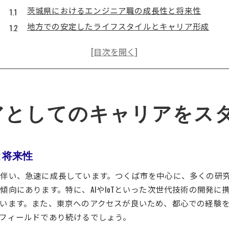
茨城県におけるエンジニア職の成長性と将来性
地方での安定したライフスタイルとキャリア形成
茨城県ならではの技術コミュニティの紹介
交通の利便性がもたらす生活の質
地元企業の特色と就職のメリット
エンジニア初心者に優しいサポート環境
技術革新が進む茨城県でのエンジニア需要の高まり
アとしてのキャリアをス
茨城県における最新技術の導入事例
エンジニア需要が高まる背景と要因
つくば市を中心とした技術革新の実態
と将来性
新技術に対応したスキルアップの重要性
伴い、急速に成長しています。つくば市を中心に、多くの研
地元産業とエンジニアの連携が生むシナジー
傾向にあります。特に、AIやIoTといった次世代技術の開発
今後のエンジニア市場の展望
います。また、東京へのアクセスが良いため、都心での経験
茨城県のエンジニア職の多様性と就職市場の現状
フィールドであり続けるでしょう。