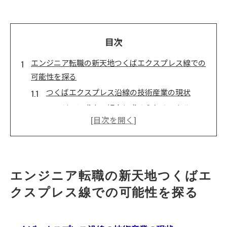
目次
エンジニア転職の新天地つくばエクスプレス線での
可能性を探る
つくばエクスプレス沿線の技術産業の現状
エンジニア求人の傾向と求められるスキル
通勤時間の短縮がキャリアに与える影響
地域特化の転職サイトの活用方法
つくばエクスプレス線沿線の生活環境と仕事の
両立
エンジニア転職の新天地つくばエ
転職活動における地域密着型のネットワーク構
クスプレス線での可能性を探る
築
つくばエクスプレス沿線でエンジニアのキャリアを