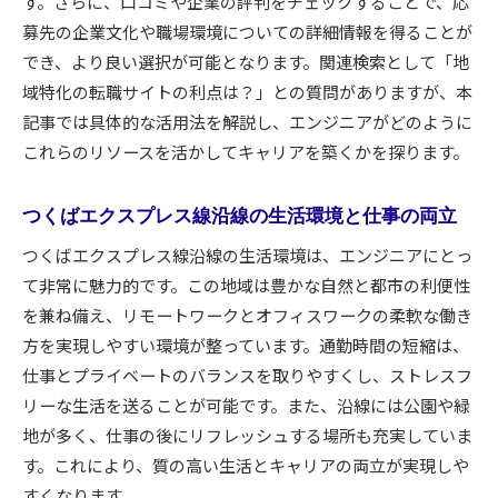
す。さらに、口コミや企業の評判をチェックすることで、応
エンジニア転職につくばエクスプレス線が提供する
募先の企業文化や職場環境についての詳細情報を得ることが
チャンスを最大限活用する方法
でき、より良い選択が可能となります。関連検索として「地
地域コミュニティが提供するキャリア支援サー
域特化の転職サイトの利点は？」との質問がありますが、本
ビス
記事では具体的な活用法を解説し、エンジニアがどのように
プロフェッショナルネットワークの拡大法
これらのリソースを活かしてキャリアを築くかを探ります。
新規プロジェクトやスタートアップへの参画
つくばエクスプレス線沿線でのキャリアフェア
つくばエクスプレス線沿線の生活環境と仕事の両立
参加の利点
つくばエクスプレス線沿線の生活環境は、エンジニアにとっ
地域特化型のスキルアッププログラムの選び方
て非常に魅力的です。この地域は豊かな自然と都市の利便性
転職後のキャリアパスを考えるポイント
を兼ね備え、リモートワークとオフィスワークの柔軟な働き
つくばエクスプレス線沿線でのエンジニア転職成功
方を実現しやすい環境が整っています。通勤時間の短縮は、
事例から学ぶキャリアの築き方
仕事とプライベートのバランスを取りやすくし、ストレスフ
リーな生活を送ることが可能です。また、沿線には公園や緑
成功事例に見るキャリア形成の共通点
地が多く、仕事の後にリフレッシュする場所も充実していま
地元企業でのキャリア成長のステップ
す。これにより、質の高い生活とキャリアの両立が実現しや
転職成功における地域コミュニティの役割
すくなります。