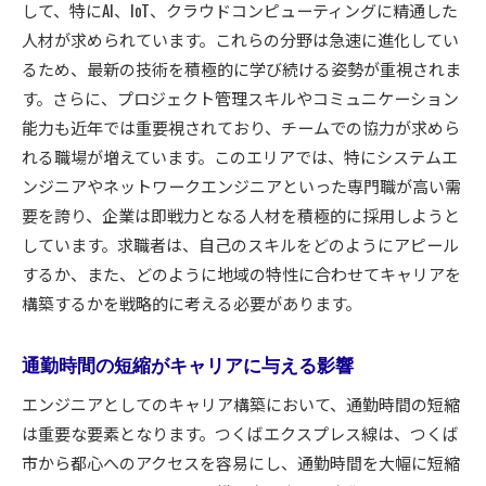
エンジニアにとってのワークライフバランスの
して、特にAI、IoT、クラウドコンピューティングに精通した
実現
人材が求められています。これらの分野は急速に進化してい
るため、最新の技術を積極的に学び続ける姿勢が重視されま
地域コミュニティが提供するサポート体制
す。さらに、プロジェクト管理スキルやコミュニケーション
つくばエクスプレス線がエンジニアのキャリアに与
能力も近年では重要視されており、チームでの協力が求めら
える影響とその魅力
れる職場が増えています。このエリアでは、特にシステムエ
技術革新が活発な地域でのキャリア形成
ンジニアやネットワークエンジニアといった専門職が高い需
つくばエクスプレス線沿線の雇用市場動向
要を誇り、企業は即戦力となる人材を積極的に採用しようと
スキル向上を目指すエンジニアにとっての地域
しています。求職者は、自己のスキルをどのようにアピール
の利点
するか、また、どのように地域の特性に合わせてキャリアを
キャリアパスにおける選択肢の広がり
構築するかを戦略的に考える必要があります。
エンジニアとしての市場価値を高める方法
地域特有の技術プロジェクトへの参画
通勤時間の短縮がキャリアに与える影響
地域特性を活かしたエンジニア転職の成功法つくば
エンジニアとしてのキャリア構築において、通勤時間の短縮
エクスプレス線編
は重要な要素となります。つくばエクスプレス線は、つくば
地域企業とのコラボレーションの可能性
市から都心へのアクセスを容易にし、通勤時間を大幅に短縮