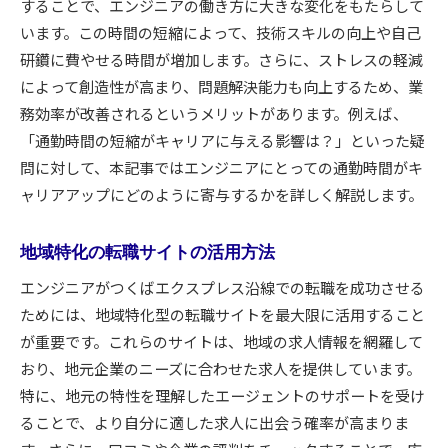
することで、エンジニアの働き方に大きな変化をもたらして
つくばエクスプレス線沿線での新たな技術トレ
います。この時間の短縮によって、技術スキルの向上や自己
ンド
研鑽に費やせる時間が増加します。さらに、ストレスの軽減
地域イベント参加によるネットワーク拡大
によって創造性が高まり、問題解決能力も向上するため、業
エンジニアに求められる新しいスキルセット
務効率が改善されるというメリットがあります。例えば、
地域密着型の転職エージェントの活用
「通勤時間の短縮がキャリアに与える影響は？」といった疑
つくばエクスプレス線沿線でのキャリア成功事
問に対して、本記事ではエンジニアにとっての通勤時間がキ
例
ャリアアップにどのように寄与するかを詳しく解説します。
つくばエクスプレス線沿線でエンジニアとして成功
するための具体的アプローチ
地域特化の転職サイトの活用方法
自己分析と目標設定の重要性
エンジニアがつくばエクスプレス沿線での転職を成功させる
地域特化型求人情報の収集法
ためには、地域特化型の転職サイトを最大限に活用すること
面接対策と地域特有のアピールポイント
が重要です。これらのサイトは、地域の求人情報を網羅して
キャリアコーチングを受けるメリット
おり、地元企業のニーズに合わせた求人を提供しています。
特に、地元の特性を理解したエージェントのサポートを受け
地元企業でのインターンシップの活用
ることで、より自分に適した求人に出会う確率が高まりま
成功者の事例から学ぶキャリア構築術