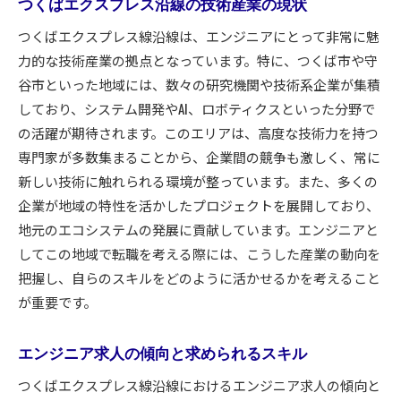
築くための戦略
つくばエクスプレス沿線の技術産業の現状
地域企業とのネットワーク構築の重要性
つくばエクスプレス線沿線は、エンジニアにとって非常に魅
スキルアップに役立つセミナーやイベント
力的な技術産業の拠点となっています。特に、つくば市や守
地域に根ざしたキャリア相談の活用
谷市といった地域には、数々の研究機関や技術系企業が集積
しており、システム開発やAI、ロボティクスといった分野で
リモートワークとオフィス勤務の利便性
の活躍が期待されます。このエリアは、高度な技術力を持つ
つくばエクスプレス沿線でのエンジニア向け福
専門家が多数集まることから、企業間の競争も激しく、常に
利厚生
新しい技術に触れられる環境が整っています。また、多くの
キャリア形成のための自己投資方法
企業が地域の特性を活かしたプロジェクトを展開しており、
エンジニアにとってつくばエクスプレス線沿線が理
地元のエコシステムの発展に貢献しています。エンジニアと
想的な転職先である理由
してこの地域で転職を考える際には、こうした産業の動向を
交通インフラが充実した地域の魅力
把握し、自らのスキルをどのように活かせるかを考えること
エンジニアの成長を支える教育機関と研修プロ
が重要です。
グラム
地域企業が提供するキャリアアップの機会
エンジニア求人の傾向と求められるスキル
つくばエクスプレス沿線での生活コストの比較
つくばエクスプレス線沿線におけるエンジニア求人の傾向と