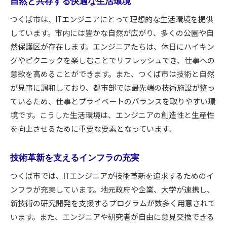
自然と共存する快適な生活環境
IT企業誘致の成功事例
つくば市は、ITエンジニアにとって理想的な生活環境を提供
地域社会が育むオープンイノベーション文化
しています。市内には豊かな自然が広がり、多くの公園や自
未来を見据えた人材育成の取り組み
然保護区が存在します。エンジニアたちは、休日にハイキン
地域と大学が連携するつくば市の研修プログラム
グやピクニックを楽しむことでリフレッシュでき、仕事への
実践的なカリキュラムの設計
意欲を高めることができます。また、つくば市は技術と自然
産学連携によるプロジェクト学習
が見事に調和しており、都市部では最先端の技術施設が整っ
ているため、仕事とプライベートのバランスを取りやすい環
研修を支える最新設備と施設
境です。こうした生活環境は、エンジニアの創造性と生産性
グローバル人材育成を目指す教育方針
を向上させるために重要な要素となっています。
研修後のキャリアサポート体制
継続的なスキルアップのためのプログラム
技術革新を支えるインフラの充実
エンジニアがつくば市で学べる最新技術の魅力
つくば市では、ITエンジニアが技術革新を追求するためのイ
AIとデータサイエンスの最先端
ンフラが充実しています。地元政府や企業、大学が連携し、
ロボティクス研究の拠点
新技術の研究開発を支援するプログラムが数多く用意されて
未来を見据えたIoT技術の導入
います。また、エンジニアや研究者が自由に意見交換できる
エネルギー効率化のためのスマート技術