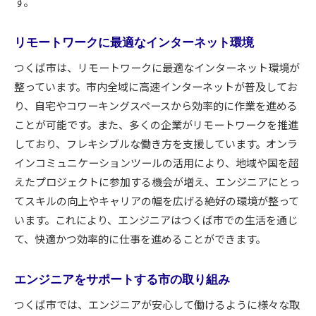
す。
プロジェクト管理のスキル習得
成功体験がもたらす自信と実績
リモートワークに最適なインターネット環境
成果を評価するフィードバックシステム
つくば市は、リモートワークに最適なインターネット環境が
つくば市がエンジニアに選ばれる理由を探る
整っています。市内全域に高速インターネットが普及してお
充実した生活環境と利便性
り、自宅やコワーキングスペースから効率的に作業を進める
エンジニアコミュニティの存在
ことが可能です。また、多くの企業がリモートワークを推進
将来を見据えた都市計画
しており、フレキシブルな働き方を支援しています。オンラ
エンジニアを支える政策とサポート
インコミュニケーションツールの活用により、地域や国を超
えたプロジェクトに参加する機会が増え、エンジニアにとっ
技術開発を促進する市の姿勢
てスキルの向上やキャリアの幅を広げる絶好の環境が整って
エンジニア同士のネットワーク形成
います。これにより、エンジニアはつくば市での生活を通じ
エンジニアの拠点としてのつくば市の未来
て、快適かつ効率的に仕事を進めることができます。
つくば市のビジョンと将来計画
持続可能な都市づくりの取り組み
エンジニアをサポートする市の取り組み
エンジニアリング分野のさらなる発展
つくば市では、エンジニアが安心して働けるように様々な取
国際的な研究拠点としての成長