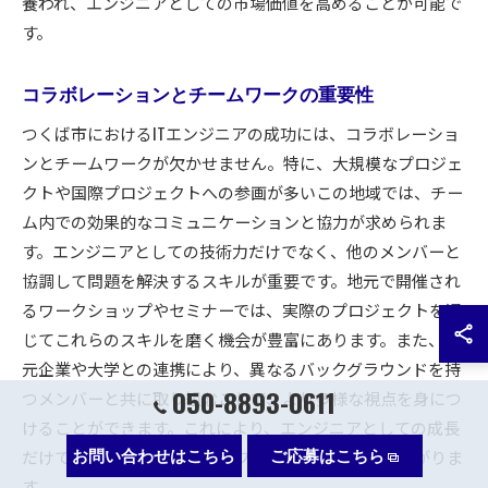
養われ、エンジニアとしての市場価値を高めることが可能で
す。
コラボレーションとチームワークの重要性
つくば市におけるITエンジニアの成功には、コラボレーショ
ンとチームワークが欠かせません。特に、大規模なプロジェ
クトや国際プロジェクトへの参画が多いこの地域では、チー
ム内での効果的なコミュニケーションと協力が求められま
す。エンジニアとしての技術力だけでなく、他のメンバーと
協調して問題を解決するスキルが重要です。地元で開催され
るワークショップやセミナーでは、実際のプロジェクトを通
じてこれらのスキルを磨く機会が豊富にあります。また、地
元企業や大学との連携により、異なるバックグラウンドを持
050-8893-0611
つメンバーと共に取り組むことで、より多様な視点を身につ
けることができます。これにより、エンジニアとしての成長
だけでなく、チーム全体のパフォーマンス向上にも繋がりま
お問い合わせはこちら
ご応募はこちら
す。