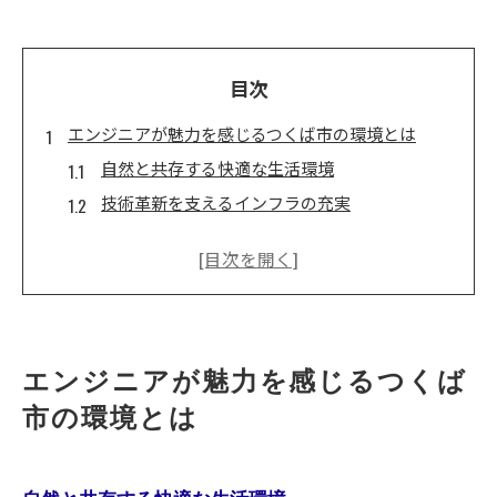
目次
エンジニアが魅力を感じるつくば市の環境とは
自然と共存する快適な生活環境
技術革新を支えるインフラの充実
地域コミュニティとの交流の機会
リモートワークに最適なインターネット環境
エンジニアをサポートする市の取り組み
つくば市でのワークライフバランスの実現
つくば市がITエンジニアの集まる街になった背景
エンジニアが魅力を感じるつくば
地域産業と大学の連携の歴史
市の環境とは
つくば市の戦略的な都市計画
エンジニアを引き寄せる地域政策