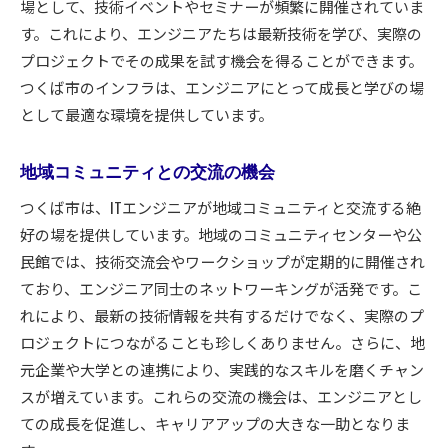
場として、技術イベントやセミナーが頻繁に開催されていま
バイオテクノロジーの革新
す。これにより、エンジニアたちは最新技術を学び、実際の
プロジェクトでその成果を試す機会を得ることができます。
クラウドコンピューティングの活用
つくば市のインフラは、エンジニアにとって成長と学びの場
キャリアアップを目指すエンジニアに最適なつくば
として最適な環境を提供しています。
市
多様なキャリアパスの提供
地域コミュニティとの交流の機会
先端技術を学べる機会
つくば市は、ITエンジニアが地域コミュニティと交流する絶
メンター制度での個別指導
好の場を提供しています。地域のコミュニティセンターや公
業界トップクラスのネットワーク形成
民館では、技術交流会やワークショップが定期的に開催され
キャリアチェンジを支えるプログラム
ており、エンジニア同士のネットワーキングが活発です。こ
つくば市での成功事例紹介
れにより、最新の技術情報を共有するだけでなく、実際のプ
プロジェクト参加でスキルを磨くつくば市の魅力
ロジェクトにつながることも珍しくありません。さらに、地
実践を重視したプロジェクト型学習
元企業や大学との連携により、実践的なスキルを磨くチャン
スが増えています。これらの交流の機会は、エンジニアとし
国際プロジェクトへの参画機会
ての成長を促進し、キャリアアップの大きな一助となりま
コラボレーションとチームワークの重要性