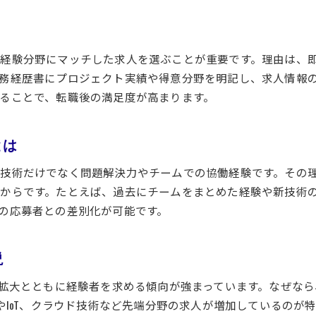
経験者が満足できる求人選びのポイント
エンジニア経験者が重視する求人条件とは
スキルアップを叶える職場選びの基準
経験分野にマッチした求人を選ぶことが重要です。理由は、
経験者に人気の福利厚生と勤務環境
務経歴書にプロジェクト実績や得意分野を明記し、求人情報
キャリアを活かす企業選択の重要性
ることで、転職後の満足度が高まります。
求人内容から見極める職場の本音
働きがいを感じるエンジニア求人の特徴
とは
働きやすさ重視のエンジニア求人動向とは
技術だけでなく問題解決力やチームでの協働経験です。その
働きやすいエンジニア職場の最新動向に注目
からです。たとえば、過去にチームをまとめた経験や新技術
柔軟な働き方を実現できる求人の探し方
の応募者との差別化が可能です。
エンジニア経験者が語る働きやすさのポイント
つくば駅周辺で人気の働き方を徹底解説
説
ワークライフバランス重視の求人選び
の拡大とともに経験者を求める傾向が強まっています。なぜな
経験者に支持される職場環境の共通点
やIoT、クラウド技術など先端分野の求人が増加しているのが
キャリアアップ狙うなら注目の募集条件に注目