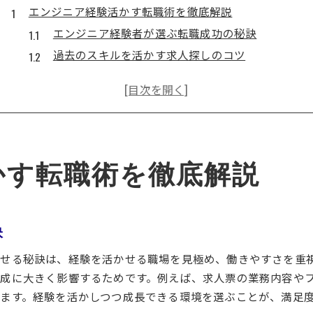
エンジニア経験活かす転職術を徹底解説
エンジニア経験者が選ぶ転職成功の秘訣
過去のスキルを活かす求人探しのコツ
転職活動で差がつくエンジニアの強みとは
経験者が注目すべき転職市場の動向解説
エンジニア転職で後悔しないための準備ポイント
キャリアを活かす理想的な転職手順を紹介
つくば駅周辺で理想のエンジニア職を探すコツ
かす転職術を徹底解説
エンジニア経験者が求める理想求人の見つけ方
つくば駅周辺で人気のエンジニア職種とは
求人の比較で重視したいチェックポイント
訣
経験者が語るつくばエリアの職場事情
せる秘訣は、経験を活かせる職場を見極め、働きやすさを重
地元で活かせるエンジニアスキルの活用術
成に大きく影響するためです。例えば、求人票の業務内容や
理想の働き方実現に向けた求人検索のコツ
ます。経験を活かしつつ成長できる環境を選ぶことが、満足