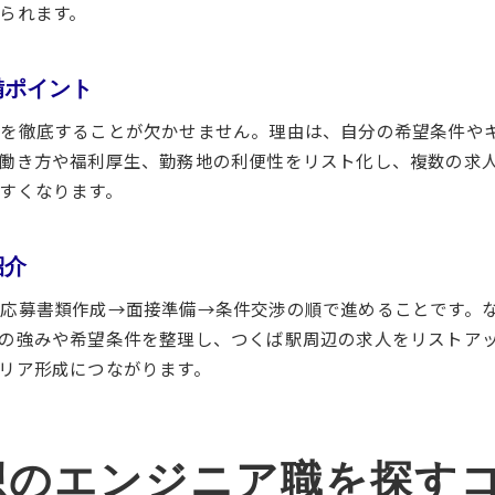
られます。
キャリアアップを目指すエンジニア向け条件
成長できる求人を見抜くプロの視点
備ポイント
資格取得支援がある職場の見つけ方
経験者が選ぶキャリアアップの近道
集を徹底することが欠かせません。理由は、自分の希望条件や
将来性を重視した求人選択のポイント
働き方や福利厚生、勤務地の利便性をリスト化し、複数の求
すくなります。
エンジニアスキルを活かす条件交渉術
エンジニア経験者が求める職場環境の特徴
経験者が選ぶ働きやすい職場の条件
紹介
エンジニアに支持される職場環境の工夫
応募書類作成→面接準備→条件交渉の順で進めることです。
快適な業務環境を実現するポイント
の強みや希望条件を整理し、つくば駅周辺の求人をリストア
スキル発揮できる社風とチームワーク
リア形成につながります。
経験者が語る理想のオフィス環境とは
キャリア継続できる職場選びの秘訣
想のエンジニア職を探す
転職成功へつなげるエンジニア求人の見極め方