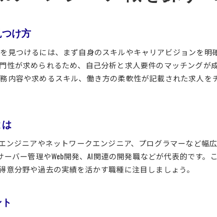
求人情報の見極めで失敗しないコツ
エンジニア経験者が重視する評価軸とは
見つけ方
応募前にチェックすべき求人のポイント
転職成功者が語る求人選定の実体験
人を見つけるには、まず自身のスキルやキャリアビジョンを明
働きやすさを見抜く面接時の質問例
門性が求められるため、自己分析と求人要件のマッチングが
理想の転職先を見つける判断基準
務内容や求めるスキル、働き方の柔軟性が記載された求人を
今注目されるエンジニア求人の魅力を解説
エンジニア経験者が魅力を感じる求人とは
今注目の求人が持つ働きやすさの理由
とは
経験者が選ぶ今後伸びる職場の特徴
ムエンジニアやネットワークエンジニア、プログラマーなど幅
最新のエンジニア求人動向を徹底紹介
サーバー管理やWeb開発、AI関連の開発職などが代表的です
転職市場で評価される企業の共通点
得意分野や過去の実績を活かす職種に注目しましょう。
次のキャリアを切り開く求人の選び方
ント