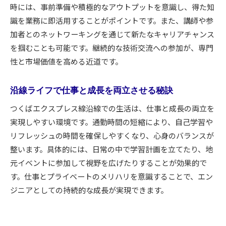
時には、事前準備や積極的なアウトプットを意識し、得た知
地域資源を活かした新しい働き方の提案
識を業務に即活用することがポイントです。また、講師や参
エンジニアとしての長期的成長戦略
加者とのネットワーキングを通じて新たなキャリアチャンス
沿線ネットワークが広げる可能性と挑戦
を掴むことも可能です。継続的な技術交流への参加が、専門
変化に強いキャリアを築くための実践法
性と市場価値を高める近道です。
沿線ライフで仕事と成長を両立させる秘訣
つくばエクスプレス線沿線での生活は、仕事と成長の両立を
実現しやすい環境です。通勤時間の短縮により、自己学習や
リフレッシュの時間を確保しやすくなり、心身のバランスが
整います。具体的には、日常の中で学習計画を立てたり、地
元イベントに参加して視野を広げたりすることが効果的で
す。仕事とプライベートのメリハリを意識することで、エン
ジニアとしての持続的な成長が実現できます。