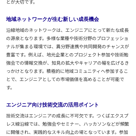
とが大切です。
専門性向上に適した職場環境の魅力
成長意欲を刺激する沿線エリアの特徴
地域ネットワークが生む新しい成長機会
ネットワーク形成で広がるキャリアチャンス
沿線地域のネットワークは、エンジニアにとって新たな成長
エンジニアの挑戦を後押しする沿線文化
の源泉となります。多様な業種や技術分野のプロフェッショ
将来性を見据えたエリア選びのポイント
ナルが集まる環境では、異分野連携や共同開発のチャンスが
通勤利便性が支えるエンジニアの働き方改革
豊富です。例えば、地元企業とのプロジェクト参加や技術勉
エンジニアの働き方を変える通勤環境
強会での情報交換が、知見の拡大やキャリアの幅を広げるき
時短通勤が可能にする成長への時間投資
っかけとなります。積極的に地域コミュニティへ参加するこ
仕事と生活の両立を実現する沿線の魅力
とで、エンジニアとしての市場価値を高めることが可能で
エンジニアに適した柔軟な職場選択肢
す。
通勤利便性が支える生産性向上の秘訣
エンジニア向け技術交流の活用ポイント
新しい働き方を実現する沿線の可能性
未来志向のキャリア構築を沿線で叶える方法
技術交流はエンジニアの成長に不可欠です。つくばエクスプ
レス線沿線では、勉強会やセミナー、ハッカソンなどが頻繁
エンジニアが選ぶ未来型キャリア設計法
に開催され、実践的なスキル向上の場となっています。参加
沿線の成長産業と連携するキャリア形成