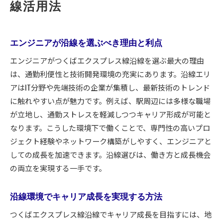
エンジニアが知るべき沿線キャリア形成法
線活用法
通勤利便性が生む新たな成長ステージ
沿線エリアの職場環境を最大限活用する
エンジニアが沿線を選ぶべき理由と利点
エンジニア同士の交流で幅広いスキル獲得
エンジニアがつくばエクスプレス線沿線を選ぶ最大の理由
技術系プロジェクト参画の魅力と実践法
は、通勤利便性と技術開発環境の充実にあります。沿線エリ
地域産業と連携したキャリアアップ戦略
アはIT分野や先端技術の企業が集積し、最新技術のトレンド
新しい職場探しに役立つ沿線の魅力とは
に触れやすい点が魅力です。例えば、駅周辺には多様な職場
エンジニアに人気の職場環境と選び方
が立地し、通勤ストレスを軽減しつつキャリア形成が可能と
沿線エリアで広がる技術職の可能性
なります。こうした環境下で働くことで、専門性の高いプロ
ジェクト経験やネットワーク構築がしやすく、エンジニアと
ワークライフバランスを支える沿線の特徴
しての成長を加速できます。沿線選びは、働き方と成長機会
エンジニアが注目する就職先の傾向
の両立を実現する一手です。
最新技術に触れる機会が多い沿線環境
地域企業と連携した職場探しのコツ
沿線環境でキャリア成長を実現する方法
技術力を磨くなら沿線エリアの環境が最適
つくばエクスプレス線沿線でキャリア成長を目指すには、地
エンジニアとして成長できる沿線の強み