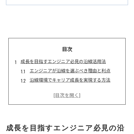
目次
成長を目指すエンジニア必見の沿線活用法
エンジニアが沿線を選ぶべき理由と利点
沿線環境でキャリア成長を実現する方法
エンジニア視点の職場選びと通勤効率化
地域ネットワークが生む新しい成長機会
エンジニア向け技術交流の活用ポイント
沿線ライフで仕事と成長を両立させる秘訣
つくばエクスプレス線で実現するキャリア形成術
成長を目指すエンジニア必見の沿