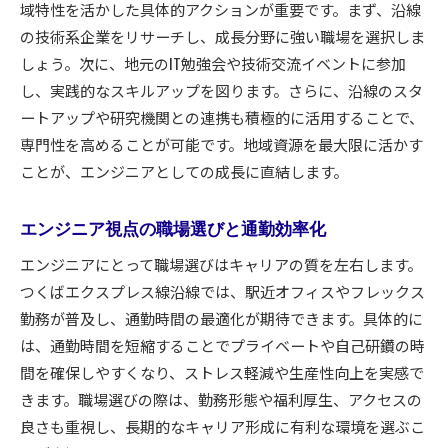
域特性を活かした具体的アクションが重要です。まず、沿線
先端技術に触れる日常でスキルアップ
の技術系企業をリサーチし、成長分野に強い職場を選択しま
実践的なプロジェクト参加で技術力向上
しょう。次に、地元のIT勉強会や技術交流イベントに参加
技術開発が盛んな沿線企業の特徴
し、実践的なスキルアップを図ります。さらに、沿線のスタ
エンジニア向け学習環境の整った地域
ートアップや研究機関との連携も積極的に活用することで、
専門性を高めることが可能です。地域資源を最大限に活かす
地域ネットワークが支える技術者育成
ことが、エンジニアとしての成長に直結します。
専門性を高める地域連携のポイント解説
エンジニアが活かすべき地域連携の魅力
エンジニア視点の職場選びと通勤効率化
共同プロジェクトで専門性を深める方法
エンジニアにとって職場選びはキャリアの質を左右します。
技術者同士のつながりが生む成長効果
つくばエクスプレス線沿線では、駅近オフィスやフレックス
研究施設と連携したスキルアップ術
勤務が普及し、通勤時間の最適化が期待できます。具体的に
地域コミュニティで学ぶ新技術の動向
は、通勤時間を短縮することでプライベートや自己研鑽の時
エンジニアに役立つ情報共有の実践法
間を確保しやすくなり、ストレス軽減や生産性向上を実感で
キャリアアップ志向のエンジニアが選ぶ理由
きます。職場選びの際は、勤務形態や福利厚生、アクセスの
エンジニアが沿線を選ぶキャリアアップ戦略
良さも重視し、長期的なキャリア形成に有利な環境を選ぶこ