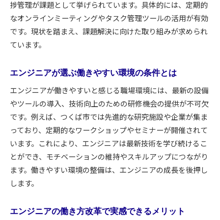
捗管理が課題として挙げられています。具体的には、定期的
つくば市におけるエンジニアの働き方改革最前線
なオンラインミーティングやタスク管理ツールの活用が有効
エンジニアが注目するつくば市の改革事例
です。現状を踏まえ、課題解決に向けた取り組みが求められ
働き方改革で変わるエンジニアの職場文化
ています。
エンジニア支援策が充実したつくば市の特徴
つくば市発エンジニア向け新制度の実力検証
エンジニアが選ぶ働きやすい環境の条件とは
エンジニアが活躍できる環境整備のポイント
エンジニアが働きやすいと感じる職場環境には、最新の設備
つくば市の働き方改革が生むエンジニアの新常
やツールの導入、技術向上のための研修機会の提供が不可欠
識
です。例えば、つくば市では先進的な研究施設や企業が集ま
年収重視ならエンジニアの選択肢を広げよう
っており、定期的なワークショップやセミナーが開催されて
エンジニア職で年収を伸ばす転職戦略とは
います。これにより、エンジニアは最新技術を学び続けるこ
とができ、モチベーションの維持やスキルアップにつながり
エンジニアが知るべき高年収求人の見つけ方
ます。働きやすい環境の整備は、エンジニアの成長を後押し
年収アップを目指すエンジニアの行動パターン
します。
エンジニア職の年収交渉で重視すべき視点
エンジニアのスキルが年収に与える影響を分析
エンジニアの働き方改革で実感できるメリット
年収重視のエンジニアが選ぶ職場の条件