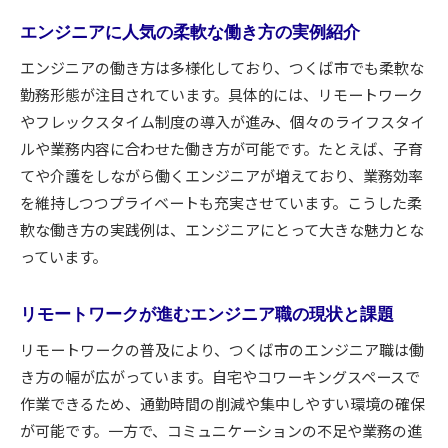
茨城県つくば市で築く理想のエンジニアキャリア
エンジニアに人気の柔軟な働き方の実例紹介
エンジニアがつくば市で描くキャリアの可能性
つくば市でエンジニア職を選ぶ理由と魅力
エンジニアの働き方は多様化しており、つくば市でも柔軟な
エンジニア転職で重視したい地域特性と環境
勤務形態が注目されています。具体的には、リモートワーク
やフレックスタイム制度の導入が進み、個々のライフスタイ
つくば市でのエンジニア成長機会と支援体制
ルや業務内容に合わせた働き方が可能です。たとえば、子育
エンジニアのキャリア形成に役立つつくば市情
てや介護をしながら働くエンジニアが増えており、業務効率
報
を維持しつつプライベートも充実させています。こうした柔
エンジニアがつくば市で感じる地元企業の強み
軟な働き方の実践例は、エンジニアにとって大きな魅力とな
エンジニアなら知りたい年収と職場環境の実態
っています。
エンジニア職の年収相場と昇給のポイント
職場環境で差が出るエンジニアの働きがいとは
リモートワークが進むエンジニア職の現状と課題
エンジニアの年収と福利厚生の関係を徹底解説
リモートワークの普及により、つくば市のエンジニア職は働
エンジニアが気になる給与と待遇の最新動向
き方の幅が広がっています。自宅やコワーキングスペースで
働きやすいエンジニア職場の見極め方を伝授
作業できるため、通勤時間の削減や集中しやすい環境の確保
が可能です。一方で、コミュニケーションの不足や業務の進
エンジニアが納得できる職場環境の条件とは