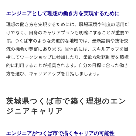
エンジニアの働き方改革がもたらす生活変化
家族も安心できるエンジニアの働く環境づくり
エンジニアとして理想の働き方を実現するために
キャリアアップを目指すエンジニアの判断材料
理想の働き方を実現するためには、職場環境や制度の活用だ
エンジニアがキャリアアップのために重視した
けでなく、自身のキャリアプランも明確にすることが重要で
い要素
す。つくば市のような先進的な地域では、最新設備や技術交
成長志向のエンジニアが選ぶ職場の特徴とは
流の機会が豊富にあります。具体的には、スキルアップを目
エンジニアのキャリア形成に役立つ判断ポイン
指してワークショップに参加したり、柔軟な勤務制度を積極
ト
的に利用することが推奨されます。自分の目標に合った働き
方を選び、キャリアアップを目指しましょう。
キャリアアップを叶えるエンジニアの実践的戦
略
エンジニア転職で後悔しないための選択基準
茨城県つくば市で築く理想のエン
エンジニアが将来を見据えて選ぶキャリアパス
ジニアキャリア
エンジニアがつくば市で描くキャリアの可能性