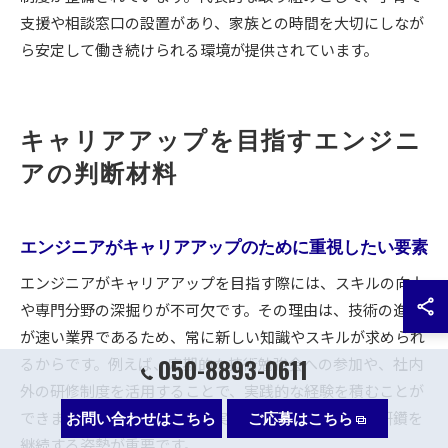
支援や相談窓口の設置があり、家族との時間を大切にしなが
ら安定して働き続けられる環境が提供されています。
キャリアアップを目指すエンジニ
アの判断材料
エンジニアがキャリアアップのために重視したい要素
エンジニアがキャリアアップを目指す際には、スキルの向上
や専門分野の深掘りが不可欠です。その理由は、技術の進化
が速い業界であるため、常に新しい知識やスキルが求められ
050-8893-0611
るからです。例えば、定期的な技術勉強会への参加や、社内
外の研修制度を活用することで、実践的な経験を積むことが
できます。キャリアアップを実現するためには、自己研鑽を
お問い合わせはこちら
ご応募はこちら
継続する姿勢が重要です。