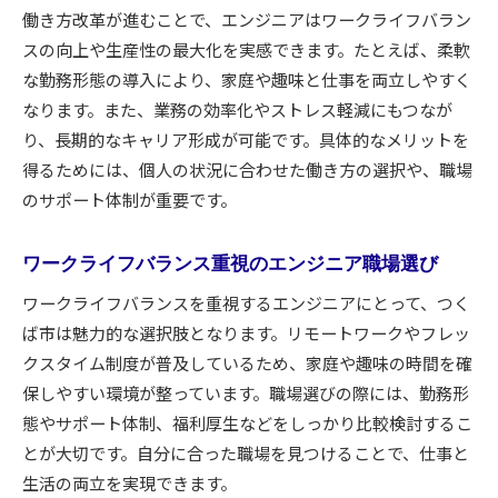
働き方改革が進むことで、エンジニアはワークライフバラン
転職を考えるエンジニアに役立つ地域比較
スの向上や生産性の最大化を実感できます。たとえば、柔軟
エンジニア転職希望者が知っておくべき地域別
な勤務形態の導入により、家庭や趣味と仕事を両立しやすく
特徴
なります。また、業務の効率化やストレス軽減にもつなが
他地域と比較したエンジニア職の魅力を探る
り、長期的なキャリア形成が可能です。具体的なメリットを
エンジニアが重視する地域別の職場環境とは
得るためには、個人の状況に合わせた働き方の選択や、職場
転職時に役立つエンジニア向け地域情報まとめ
のサポート体制が重要です。
エンジニア職の地域比較で見える働き方の差
ワークライフバランス重視のエンジニア職場選び
地域ごとのエンジニア求人動向を賢くチェック
エンジニアがつくば市で実感するワークライフバラ
ワークライフバランスを重視するエンジニアにとって、つく
ンス
ば市は魅力的な選択肢となります。リモートワークやフレッ
クスタイム制度が普及しているため、家庭や趣味の時間を確
エンジニアの生活充実度を高める働き方の工夫
保しやすい環境が整っています。職場選びの際には、勤務形
つくば市でエンジニアが実感する生活利便性
態やサポート体制、福利厚生などをしっかり比較検討するこ
エンジニアが語るワークライフバランスの本音
とが大切です。自分に合った職場を見つけることで、仕事と
仕事と生活を両立できるエンジニアの時間術
生活の両立を実現できます。