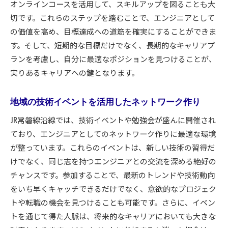
パートナーシップを構築するためのヒント
オンラインコースを活用して、スキルアップを図ることも大
地域の技術者と共同開発するメリット
切です。これらのステップを踏むことで、エンジニアとして
の価値を高め、目標達成への道筋を確実にすることができま
オンラインとオフラインを活用した関係構築
す。そして、短期的な目標だけでなく、長期的なキャリアプ
通勤時間を節約しながらエンジニアとして成長する
ランを考慮し、自分に最適なポジションを見つけることが、
ための常磐線快速活用法
実りあるキャリアへの鍵となります。
仕事と学びを両立させる時間管理術
沿線での効率的なライフスタイル提案
地域の技術イベントを活用したネットワーク作り
キャリアアップに役立つ資格取得法
JR常磐線沿線では、技術イベントや勉強会が盛んに開催され
仕事の合間にスキルを磨く方法
ており、エンジニアとしてのネットワーク作りに最適な環境
生活のリズムを整える通勤習慣
が整っています。これらのイベントは、新しい技術の習得だ
常磐線を活用した自己成長のアイデア
けでなく、同じ志を持つエンジニアとの交流を深める絶好の
チャンスです。参加することで、最新のトレンドや技術動向
をいち早くキャッチできるだけでなく、意欲的なプロジェク
トや転職の機会を見つけることも可能です。さらに、イベン
トを通じて得た人脈は、将来的なキャリアにおいても大きな