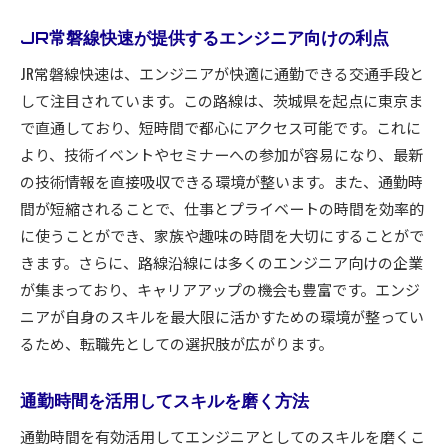
ンスを最大限に活用する
沿線の企業とエンジニアのマッチング方法
JR常磐線快速が提供するエンジニア向けの利点
転職活動に役立つ地域のリソース
JR常磐線快速は、エンジニアが快適に通勤できる交通手段と
エンジニアとしての市場価値を高めるには
して注目されています。この路線は、茨城県を起点に東京ま
常磐線を利用した効率的な移動方法
で直通しており、短時間で都心にアクセス可能です。これに
より、技術イベントやセミナーへの参加が容易になり、最新
キャリアアップに必要なスキルセットとは
の技術情報を直接吸収できる環境が整います。また、通勤時
多様な業種でのキャリアパスを探る
間が短縮されることで、仕事とプライベートの時間を効率的
常磐線快速沿線の魅力を活かしてエンジニアとして
に使うことができ、家族や趣味の時間を大切にすることがで
の成長を加速する
きます。さらに、路線沿線には多くのエンジニア向けの企業
地域コミュニティへの参加がもたらす効果
が集まっており、キャリアアップの機会も豊富です。エンジ
スタートアップ企業での経験を活かす
ニアが自身のスキルを最大限に活かすための環境が整ってい
新しい技術を学ぶための沿線イニシアチブ
るため、転職先としての選択肢が広がります。
エンジニア向けのコワーキングスペース活用法
プロジェクトベースの仕事の見つけ方
通勤時間を活用してスキルを磨く方法
沿線の教育機関と連携したスキルアップ
通勤時間を有効活用してエンジニアとしてのスキルを磨くこ