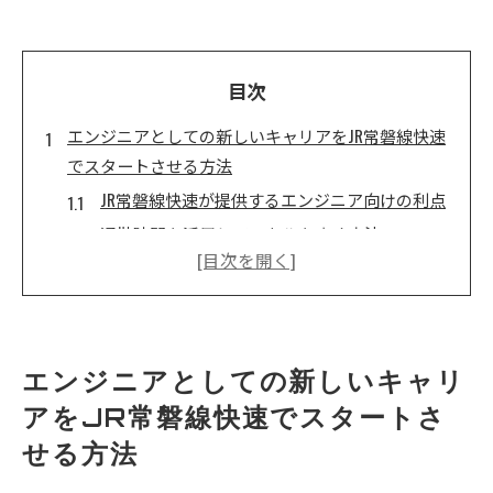
目次
エンジニアとしての新しいキャリアをJR常磐線快速
でスタートさせる方法
JR常磐線快速が提供するエンジニア向けの利点
通勤時間を活用してスキルを磨く方法
JR常磐線沿線での生活環境と仕事のバランス
キャリア目標を達成するための具体的なステッ
プ
地域の技術イベントを活用したネットワーク作
エンジニアとしての新しいキャリ
り
アをJR常磐線快速でスタートさ
JR常磐線を選ぶことの長期的なメリット
せる方法
JR常磐線快速がエンジニアに提供するキャリアチャ