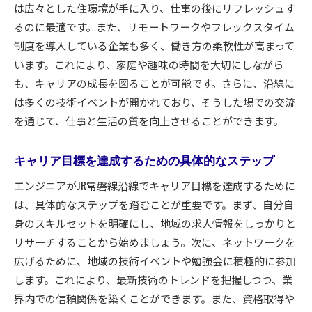
は広々とした住環境が手に入り、仕事の後にリフレッシュす
沿線での仕事と生活のバランスを取るコツ
るのに最適です。また、リモートワークやフレックスタイム
エンジニアの転職が成功する理由はJR常磐線快速に
制度を導入している企業も多く、働き方の柔軟性が高まって
あり
います。これにより、家庭や趣味の時間を大切にしながら
スムーズな転職を助ける通勤環境
も、キャリアの成長を図ることが可能です。さらに、沿線に
エンジニア向けの求人市場を理解する
は多くの技術イベントが開かれており、そうした場での交流
を通じて、仕事と生活の質を向上させることができます。
常磐線を活用した柔軟な働き方
転職活動での効果的な時間管理
キャリア目標を達成するための具体的なステップ
求職中に活かせる沿線のリソース
エンジニアがJR常磐線沿線でキャリア目標を達成するために
成功する転職のためのマインドセット
は、具体的なステップを踏むことが重要です。まず、自分自
常磐線快速の沿線で広がるエンジニアの可能性とネ
身のスキルセットを明確にし、地域の求人情報をしっかりと
ットワーク環境
リサーチすることから始めましょう。次に、ネットワークを
地域イベントでのネットワーク構築
広げるために、地域の技術イベントや勉強会に積極的に参加
エンジニアコミュニティへの参加方法
します。これにより、最新技術のトレンドを把握しつつ、業
常磐線沿線でのプロジェクトチーム形成
界内での信頼関係を築くことができます。また、資格取得や