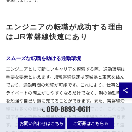
実現しましょう。
エンジニアの転職が成功する理由
はJR常磐線快速にあり
スムーズな転職を助ける通勤環境
エンジニアとして新しいキャリアを模索する際、通勤環境は
重要な要素といえます。JR常磐線快速は茨城県と東京を結ん
でおり、通勤時間の短縮が可能です。これにより、仕事とプ
ライベートの両立がしやすくなるだけでなく、朝の通勤時間
を勉強や自己研鑽に充てることができます。また、常磐線沿
050-8893-0611
線には多くの技術関連イベントが開催されており、これに参
加することで新たな知見やネットワークを得ることができま
お問い合わせはこちら
ご応募はこちら
す。さらに、東京都心へのアクセスが良いため、転職先の選