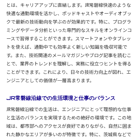
エンジニアのキャリアアップに最適なJR常磐線快速
とは、キャリアアップに直結します。JR常磐線快速のような
の通勤利便性
快適な通勤環境を活かし、ポッドキャストやオーディオブッ
クで最新の技術動向を学ぶのが効果的です。特に、プログラ
効率的な通勤ルートの選び方
ミングやデータ分析といった専門的なスキルをオンラインコ
通勤時間を利用した効率的な学習法
ースで習得することができます。スマートフォンやタブレッ
生活の質を高める通勤スタイル
トを使えば、通勤中でも効率よく新しい知識を吸収可能で
日常のストレスを減らす通勤ライフ
す。また、技術関連のメールマガジンやブログ記事を読むこ
通勤中に利用できるリモートワークのツール
とで、業界のトレンドを理解し、実務に役立つヒントを得る
常磐線が提供する交通の柔軟性
ことができます。これにより、日々の技術力向上が図れ、エ
JR常磐線快速でエンジニアとして成功するための戦
ンジニアとしての価値が一層高まります。
略的アプローチ
JR常磐線沿線での生活環境と仕事のバランス
長期的なキャリアプランの設計方法
常磐線沿線での働き方の選択肢
JR常磐線沿線での生活は、エンジニアにとって理想的な仕事
キャリアチェンジを成功させるための準備
と生活のバランスを実現するための絶好の環境です。この地
域は、都市部へのアクセスが良好でありながら、自然に囲ま
エンジニアとしてのブランドを構築する方法
れた静かなエリアが多いのが特徴です。特に、茨城県などで
地域企業とのネットワークを広げる戦略