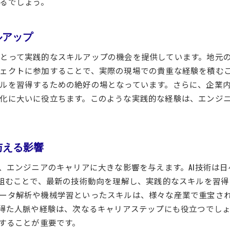
るでしょう。
研究施設の充実度と利用方法
つくば市の技術革新を支える研究ネットワーク
未来のエンジニアに向けた研究プロジェクトの紹介
ルアップ
研究環境がキャリアに与えるポジティブな影響
とって実践的なスキルアップの機会を提供しています。地元の
エンジニアの成長を助けるつくばの学術支援
ェクトに参加することで、実際の現場での貴重な経験を積む
革新を生む研究と実践の場
ルを習得するための絶好の場となっています。さらに、企業
化に大いに役立ちます。このような実践的な経験は、エンジ
エンジニアとしてつくば市でAI革新に参加する魅力
地域プロジェクトへの参加機会
つくば市でのAI革新事例
与える影響
エンジニアがリーダーシップを発揮する場
AI革新に貢献するための具体的な方法
は、エンジニアのキャリアに大きな影響を与えます。AI技術は
地域社会に影響を与えるエンジニアの役割
り組むことで、最新の技術動向を理解し、実践的なスキルを習得
つくば市で得られるプロフェッショナルネットワーク
ータ解析や機械学習といったスキルは、様々な産業で重宝さ
て得た人脈や経験は、次なるキャリアステップにも役立つでし
つくば市のエンジニア研修プログラムで未来の技術者を育成
加することが重要です。
基礎から応用までの充実した研修内容