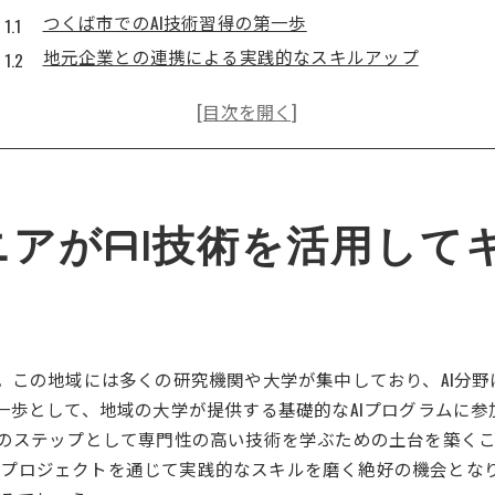
つくば市でのAI技術習得の第一歩
地元企業との連携による実践的なスキルアップ
AIプロジェクトでの経験がキャリアに与える影響
つくば市でのエンジニアコミュニティの活用法
AI技術の活用事例と成功体験
エンジニアのキャリアパス構築に役立つリソース
AI時代のエンジニアに求められるスキルとは何かつくば市で
アがAI技術を活用して
AI時代に必要なプログラミングスキル
データ分析の基礎と応用
AIプロジェクト管理スキルの重要性
つくば市での最新AI技術セミナー情報
す。この地域には多くの研究機関や大学が集中しており、AI分
エンジニアが習得すべきAI倫理
第一歩として、地域の大学が提供する基礎的なAIプログラムに
コラボレーションを活かしたスキルアップ
次のステップとして専門性の高い技術を学ぶための土台を築く
つくば市の研究環境がエンジニアの未来をどう変えるのか
プロジェクトを通じて実践的なスキルを磨く絶好の機会とな