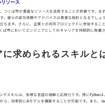
つリソース
つくば市の技術イベントでのネットワーキング
コミュニティが提供する最新技術の情報源
、つくば市の豊富なリソースを活用することが肝要です。ま
エンジニア間の知識共有とその価値
す。彼らの成功体験やアドバイスは貴重な指針となるでしょ
立ちます。さらに、企業との共同プロジェクトに参加するこ
成長するコミュニティがもたらすキャリアチャンス
くば市においてエンジニアとしてのキャリアを持続的に発展
つくば市の技術コミュニティ参加方法
つくば市でエンジニアがAIを通じて社会に貢献する方法
AIを活用した地域課題解決の取り組み
アに求められるスキルと
エンジニアが関われる社会貢献プロジェクト
地域社会に還元する技術の使い方
AI技術を通じた持続可能な社会の実現
エンジニアとしての社会的責任とその実践
地域に根差したエンジニアの貢献事例
ングスキルは、多様な言語の理解と応用力です。特にPython
、効率的にAIモデルを構築することが可能です。また、Java