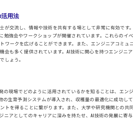
つくば市の研修プログラム参加者の声
の活用法
AIスキルを向上させるための実践型トレーニング
エンジニアとしてのキャリア構築支援
士が交流し、情報や技術を共有する場として非常に有効です。
地域企業との連携による研修の強み
に勉強会やワークショップが開催されています。これらのイ
トワークを広げることができます。また、エンジニアコミュ
研修修了後のキャリア進展の実例
機会も多く提供されています。AI技術に関心を持つエンジニ
つくば市でエンジニアがAIプロジェクトに携わるメリット
でしょう。
つくば市のAIプロジェクトで得られる経験
エンジニアがプロジェクトを通じて学ぶこと
地域社会と連携したプロジェクトの魅力
革新を実現するプロジェクトの進め方
開発の現場でどのように活用されているかを知ることは、エン
プロジェクト参加がキャリアに与える影響
作物の生育予測システムが導入され、収穫量の最適化に成功し
ントを得ることに繋がります。また、大学や研究機関との共同
つくば市でのプロジェクトから学ぶ業界知識
ジニアとしてのキャリアに深みを持たせ、AI技術の発展に寄
エンジニアとAIの相互作用つくば市の成長する技術コミュニ
技術コミュニティとの連携によるスキルアップ