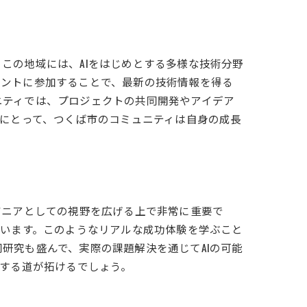
この地域には、AIをはじめとする多様な技術分野
ベントに参加することで、最新の技術情報を得る
ニティでは、プロジェクトの共同開発やアイデア
アにとって、つくば市のコミュニティは自身の成長
ジニアとしての視野を広げる上で非常に重要で
ています。このようなリアルな成功体験を学ぶこと
研究も盛んで、実際の課題解決を通じてAIの可能
与する道が拓けるでしょう。
ティ