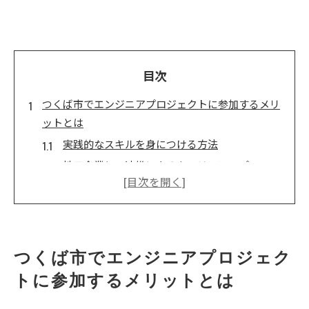
目次
つくば市でエンジニアプロジェクトに参加するメリ
ットとは
実践的なスキルを身につける方法
地元企業との連携によるキャリアアップ
多様なプロジェクトから学ぶ最新技術
つくば市のエンジニアコミュニティの活用法
プロジェクトを通じた問題解決能力の向上
つくば市特有のエンジニアリング環境とは
つくば市でエンジニアプロジェク
エンジニアリングの最前線を行くつくば市の魅力
トに参加するメリットとは
技術革新をリードする都市の特徴