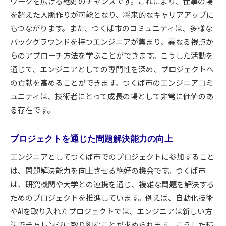
ワークを広げる絶好のチャンスです。これにより、仕事の場
ップ方法
を超えた人脈作りが可能となり、将来的なキャリアアップに
交通の便を活かした働き方
もつながります。また、つくば市のコミュニティは、多様な
通勤時間を有効活用するアイデア
バックグラウンドを持つエンジニアが集まり、異なる視点か
つくば市でのリモートワークの現状
らのアプローチ方法を学ぶことができます。こうした活動を
通じて、エンジニアとしての専門性を深め、プロジェクトへ
都心とのビジネス連携の可能性
の貢献を高めることができます。つくば市のエンジニアコミ
キャリアアップに役立つつくば市の施設
ュニティは、技術者にとって成長の場として非常に価値のあ
長期的なキャリア戦略の策定方法
る存在です。
プロジェクトを通じた問題解決能力の向上
エンジニアとしてつくば市でのプロジェクトに参加すること
は、問題解決能力を向上させる絶好の機会です。つくば市
は、研究機関や大学との連携を通じ、複雑な問題を解決する
ためのプロジェクトを推進しています。例えば、自動化技術
やAIを取り入れたプロジェクトでは、エンジニアは新しい方
法でチャレンジに取り組むことが求められます。こうした環