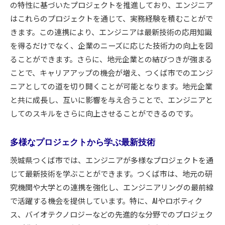
の特性に基づいたプロジェクトを推進しており、エンジニア
プロジェクト参加の流れと要件
はこれらのプロジェクトを通じて、実務経験を積むことがで
協力企業との共同作業の利点
きます。この連携により、エンジニアは最新技術の応用知識
実践的な研修内容の具体例
を得るだけでなく、企業のニーズに応じた技術力の向上を図
企業が求めるエンジニア像とは
ることができます。さらに、地元企業との結びつきが強まる
つくば市でのプロジェクト事例紹介
ことで、キャリアアップの機会が増え、つくば市でのエンジ
ニアとしての道を切り開くことが可能となります。地元企業
地域の産業発展に寄与する方法
と共に成長し、互いに影響を与え合うことで、エンジニアと
技術革新が進むつくば市でのエンジニアとしての成
してのスキルをさらに向上させることができるのです。
長機会
最新技術を活用したプロジェクト参加法
多様なプロジェクトから学ぶ最新技術
個人スキルと市場ニーズのマッチング方法
茨城県つくば市では、エンジニアが多様なプロジェクトを通
エンジニアに必要な柔軟性の養い方
じて最新技術を学ぶことができます。つくば市は、地元の研
技術イベントやセミナーの活用法
究機関や大学との連携を強化し、エンジニアリングの最前線
つくば市でのイノベーション事例
で活躍する機会を提供しています。特に、AIやロボティク
技術革新を推進するための体制
ス、バイオテクノロジーなどの先進的な分野でのプロジェク
エンジニアにとって理想的なつくば市の環境