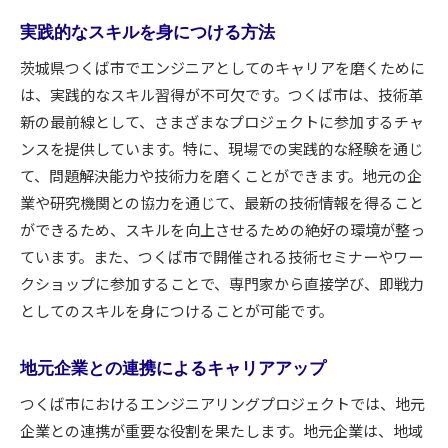
つくば市の研究機関とその役割
実践的なスキルを身につける方法
エンジニアに優しい都市政策の紹介
茨城県つくば市でエンジニアとしてのキャリアを磨くために
地域の企業が提供する研修プログラム
は、実践的なスキル習得が不可欠です。つくば市は、技術革
つくば市の先進技術施設の利用法
新の最前線として、さまざまなプロジェクトに参加するチャ
つくば市での生活環境の魅力
ンスを提供しています。特に、現場での実践的な経験を通じ
つくば市での研修プログラムがキャリアに与える影
て、問題解決能力や技術力を磨くことができます。地元の企
響
業や研究機関との協力を通じて、最新の技術情報を得ること
実務経験を積むための独自の方法
ができるため、スキルを向上させるための絶好の環境が整っ
研修を通じたスキルセットの強化
ています。また、つくば市で開催される技術セミナーやワー
クショップに参加することで、専門家から直接学び、即戦力
地元企業とのネットワーク構築
としてのスキルを身につけることが可能です。
キャリアアップへの具体的なステップ
研修プログラム参加者の成功事例
地元企業との連携によるキャリアアップ
つくば市で身につけたスキルの活用事例
つくば市におけるエンジニアリングプロジェクトでは、地元
地元企業と連携したエンジニアプロジェクト体験の
企業との連携が重要な役割を果たします。地元企業は、地域
実際