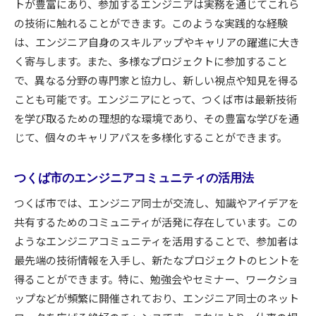
トが豊富にあり、参加するエンジニアは実務を通じてこれら
住みやすい都市づくりの取り組み
の技術に触れることができます。このような実践的な経験
は、エンジニア自身のスキルアップやキャリアの躍進に大き
エンジニア向け福利厚生の紹介
く寄与します。また、多様なプロジェクトに参加すること
つくば市の魅力的な居住環境
で、異なる分野の専門家と協力し、新しい視点や知見を得る
家族と共に暮らしやすい地域
ことも可能です。エンジニアにとって、つくば市は最新技術
エンジニアのライフワークバランス実現法
を学び取るための理想的な環境であり、その豊富な学びを通
つくば市での長期的なキャリア形成
じて、個々のキャリアパスを多様化することができます。
つくば市で学ぶ最新技術トレンドの重要性
未来を見据えた技術の習得法
つくば市のエンジニアコミュニティの活用法
技術トレンドの変遷と学びの場
つくば市では、エンジニア同士が交流し、知識やアイデアを
他地域と差別化するつくば市の強み
共有するためのコミュニティが活発に存在しています。この
業界リーダーからのフィードバック活用法
ようなエンジニアコミュニティを活用することで、参加者は
最先端の技術情報を入手し、新たなプロジェクトのヒントを
つくば市での技術競争の現状
得ることができます。特に、勉強会やセミナー、ワークショ
最新技術トレンドを活用したプロジェクト紹介
ップなどが頻繁に開催されており、エンジニア同士のネット
都心からのアクセス良好なつくば市でのキャリアア