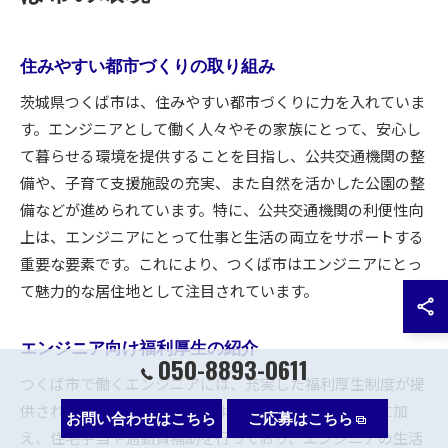
住みやすい都市づくりの取り組み
茨城県つくば市は、住みやすい都市づくりに力を入れていま
す。エンジニアとして働く人々やその家族にとって、安心し
て暮らせる環境を提供することを目指し、公共交通機関の整
備や、子育て支援施設の充実、また自然を活かした公園の整
備などが進められています。特に、公共交通機関の利便性向
上は、エンジニアにとって仕事と生活の両立をサポートする
重要な要素です。これにより、つくば市はエンジニアにとっ
て魅力的な居住地として注目されています。
エンジニア向け福利厚生の紹介
050-8893-0611
つくば市で働くエンジニアには、充実した福利厚生制度が提
供されています。地域の企業は、健康保険や年金制度に加
お問い合わせはこちら
ご応募はこちら
え、住宅手当や通勤費補助を行っており、エンジニアの生活