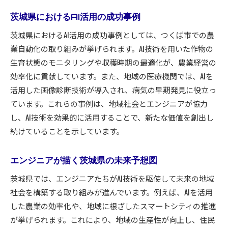
エンジニアが語るAI開発の課題と展望
AIプロジェクトを成功に導くエンジニアの知恵
茨城県におけるAI活用の成功事例
茨城県でのAI開発におけるエンジニアの貢献
茨城県におけるAI活用の成功事例としては、つくば市での農
地域ニーズに応えるAI技術の開発
業自動化の取り組みが挙げられます。AI技術を用いた作物の
生育状態のモニタリングや収穫時期の最適化が、農業経営の
エンジニアが提案するAI活用の新戦略
効率化に貢献しています。また、地域の医療機関では、AIを
茨城県におけるエンジニアの視点で見るAI開発
活用した画像診断技術が導入され、病気の早期発見に役立っ
地域活性化に貢献するAIとエンジニアの取り組み
ています。これらの事例は、地域社会とエンジニアが協力
AI技術を活用した地域活性化の成功事例
し、AI技術を効果的に活用することで、新たな価値を創出し
エンジニアがリードする地域プロジェクトの紹
続けていることを示しています。
介
地域課題に対するAIソリューションの提供
エンジニアが描く茨城県の未来予想図
AIとエンジニアによる地域コミュニティの強化
茨城県では、エンジニアたちがAI技術を駆使して未来の地域
エンジニアが促進する地域経済の活性化
社会を構築する取り組みが進んでいます。例えば、AIを活用
地域活性化を目指すAIプロジェクトの現状
した農業の効率化や、地域に根ざしたスマートシティの推進
エンジニアとAIが紡ぎ出す茨城県の未来
が挙げられます。これにより、地域の生産性が向上し、住民