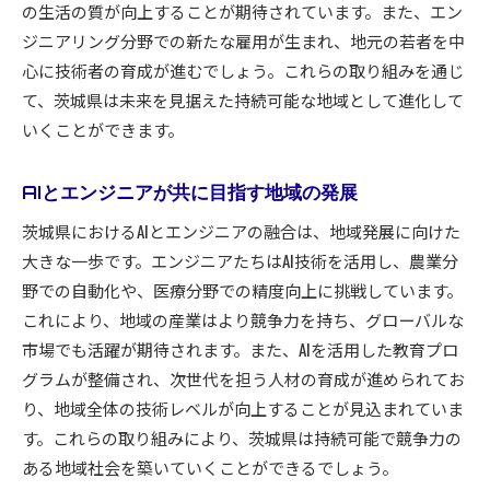
の生活の質が向上することが期待されています。また、エン
茨城県の未来を担うAI技術の展望
ジニアリング分野での新たな雇用が生まれ、地元の若者を中
エンジニアとAIの共創が導く未来の地域像
心に技術者の育成が進むでしょう。これらの取り組みを通じ
次世代の地域社会を支える技術革新
て、茨城県は未来を見据えた持続可能な地域として進化して
茨城県の未来を切り開くエンジニアのヴィジョ
いくことができます。
ン
AI技術がもたらす持続可能な地域社会の構築
AIとエンジニアが共に目指す地域の発展
エンジニアが描く茨城県の未来予測
茨城県におけるAIとエンジニアの融合は、地域発展に向けた
大きな一歩です。エンジニアたちはAI技術を活用し、農業分
野での自動化や、医療分野での精度向上に挑戦しています。
これにより、地域の産業はより競争力を持ち、グローバルな
市場でも活躍が期待されます。また、AIを活用した教育プロ
グラムが整備され、次世代を担う人材の育成が進められてお
り、地域全体の技術レベルが向上することが見込まれていま
す。これらの取り組みにより、茨城県は持続可能で競争力の
ある地域社会を築いていくことができるでしょう。