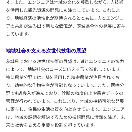
す。また、エンジニアは地域の文化を尊重しながら、AI技術
茨城県の産業を変革するエンジニアの役割
を活用した観光資源の開発にも注力しています。これによ
AI技術がもたらす産業の変革とエンジニアの視
り、地域経済の活性化が期待されるとともに、AIとエンジニ
点
アの共創が生み出す新たな価値が、茨城県全体の発展に寄与
地域産業の発展を促すエンジニアの挑戦
しています。
茨城県の産業を支えるAI開発の取り組み
地域社会を支える次世代技術の展望
エンジニアが推進するAI技術がもたらす地域社会の
変革
茨城県における次世代技術の展望は、AIとエンジニアの協力
AI技術が地域社会に与える影響
によって、地域社会のニーズに応える形で進化しています。
特に農業分野では、AIを活用した精密農業が注目されてお
エンジニアによる地域社会のデジタル化推進
り、効率的な作物生産が可能となっています。また、医療分
AIによる地域コミュニティの活性化事例
野でもAI導入が進んでおり、診断の精度向上や患者データの
エンジニアが目指す地域社会の未来像
管理が行われています。これにより、地域の持続可能な発展
AI技術の普及による地域社会の変革
に寄与し、住民の生活の質を向上させています。エンジニア
エンジニアが担う地域社会の持続可能な発展
は、地域の課題を解決するための技術開発に情熱を注ぎ、未
茨城県でのAI開発を導くエンジニアの視点
来の社会を支える重要な役割を担っています。