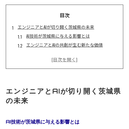
目次
エンジニアとAIが切り開く茨城県の未来
AI技術が茨城県に与える影響とは
エンジニアとAIの共創が生む新たな価値
地域社会を支える次世代技術の展望
茨城県におけるAI活用の成功事例
エンジニアが描く茨城県の未来予想図
AIとエンジニアが共に目指す地域の発展
茨城県におけるAI開発の現状とエンジニアの役割
エンジニアとAIが切り開く茨城県
茨城県のAI開発事例の紹介
の未来
エンジニアが取り組むAIプロジェクトの現状
AI開発におけるエンジニアの貢献とは
AI技術が茨城県に与える影響とは
地域産業を支えるAI技術の進化