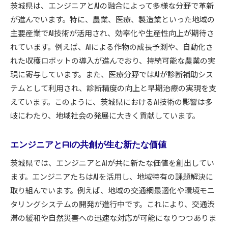
茨城県は、エンジニアとAIの融合によって多様な分野で革新
茨城県でのAI人材育成の取り組み
が進んでいます。特に、農業、医療、製造業といった地域の
AI開発を推進するためのエンジニアの挑戦
主要産業でAI技術が活用され、効率化や生産性向上が期待さ
AIとエンジニアの協力で実現する地域イノベーショ
れています。例えば、AIによる作物の成長予測や、自動化さ
ン
れた収穫ロボットの導入が進んでおり、持続可能な農業の実
地域課題を解決するAI技術の応用
現に寄与しています。また、医療分野ではAIが診断補助シス
エンジニアが切り開く地域イノベーションの可
テムとして利用され、診断精度の向上と早期治療の実現を支
能性
えています。このように、茨城県におけるAI技術の影響は多
岐にわたり、地域社会の発展に大きく貢献しています。
AIとエンジニアの協力で生まれる新たなサービ
ス
エンジニアとAIの共創が生む新たな価値
地域企業とAI技術の融合がもたらす効果
エンジニアが推進する地域活性化の事例
茨城県では、エンジニアとAIが共に新たな価値を創出してい
ます。エンジニアたちはAIを活用し、地域特有の課題解決に
茨城県の未来を担うAIとエンジニアの協力
取り組んでいます。例えば、地域の交通網最適化や環境モニ
茨城県の産業を支えるエンジニアの挑戦
タリングシステムの開発が進行中です。これにより、交通渋
地域産業におけるAI活用の最前線
滞の緩和や自然災害への迅速な対応が可能になりつつありま
エンジニアが直面する課題とその解決策