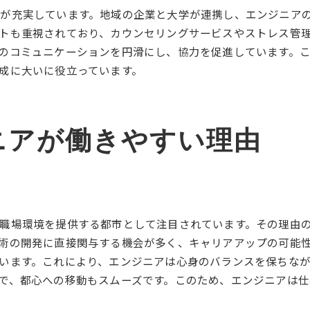
スキル向上を目指すための戦略
が充実しています。地域の企業と大学が連携し、エンジニア
つくば市でのエンジニア育成プログラム
トも重視されており、カウンセリングサービスやストレス管
技術力を向上させるための実践方法
のコミュニケーションを円滑にし、協力を促進しています。
成に大いに役立っています。
エンジニアのスキル成長事例紹介
独自の学習法でスキルを磨く秘訣
エンジニアに優しいつくば市の最新職場環境
ニアが働きやすい理由
最新職場環境でのエンジニアの活用法
つくば市の環境がエンジニアに与える影響
エンジニアに推薦される最新の職場環境
職場環境の改善で得られるエンジニアのメリット
エンジニアにおける最新環境の重要性
職場環境を提供する都市として注目されています。その理由
術の開発に直接関与する機会が多く、キャリアアップの可能
つくば市の最新職場環境の独自性
います。これにより、エンジニアは心身のバランスを保ちな
で、都心への移動もスムーズです。このため、エンジニアは