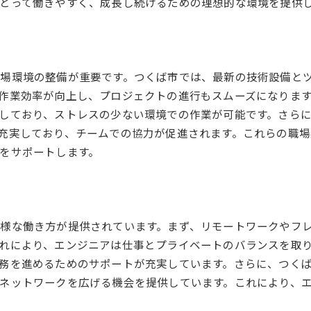
とって働きやすく、成長し続けるための理想的な環境を提供
リモートワークを促進する環境整備
エンジニア勤務に最適な制度活用法
つくば市のフレックスタイムの利点
ワークライフバランスを重視した環境
場環境の整備が重要です。つくば市では、最新の技術設備と
柔軟な勤務が可能な理由とその効果
作業効率が向上し、プロジェクトの進行もスムーズになりま
エンジニアに優しい勤務形態の提供
しており、ストレスの少ない環境での作業が可能です。さら
充実しており、チームでの協力が促進されます。これらの職
最新設備が揃うつくば市のエンジニアオフィス
をサポートします。
つくば市で導入される最新テクノロジー
効率的な作業を支える設備の紹介
エンジニアに必要な最新オフィス環境
つくば市の先進的な職場設備の特徴
様な働き方が提供されています。まず、リモートワークやフ
エンジニアオフィスの最新トレンド
れにより、エンジニアは仕事とプライベートのバランスを取
最新設備がもたらす業務効率の向上
務を進めるためのサポートが充実しています。さらに、つく
ネットワークを広げる機会を提供しています。これにより、
つくば市でエンジニアに人気のワークショップ
技術力を高めるワークショップ紹介