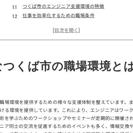
つくば市のエンジニア支援環境の特徴
仕事を効率化するための職場条件
エンジニアのための快適な働き方
茨城県つくば市での職場改善例
エンジニアに優しい職場環境の秘訣
つくば市でのエンジニア支援体制
つくば市でエンジニアが働きやすい理由
なつくば市の職場環境と
つくば市がエンジニアに選ばれる理由
エンジニアに適した都市環境の要因
つくば市での快適な職場の実現
エンジニアが活躍する職場の魅力
職場環境を提供するための様々な支援体制を整えています。
柔軟な勤務制度が支持される理由
ける環境を提供しています。これにより、エンジニアはワー
エンジニアが働きやすい都市の条件
術を学ぶためのワークショップやセミナーが定期的に開催さ
柔軟な働き方が可能なつくば市のエンジニア職場
ニア同士の交流を促進するためのイベントも多く、情報交換