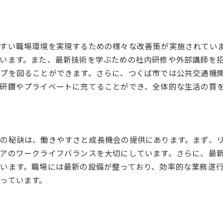
エンジニアのスキルアップを支援する場
つくば市で学べる最新技術の内容
交流を促進する人気ワークショップ
すい職場環境を実現するための様々な改善策が実施されてい
エンジニアに評判の高い学習イベント
います。また、最新技術を学ぶための社内研修や外部講師を
プを図ることができます。さらに、つくば市では公共交通機
スキルアップのための学習機会提供
研鑽やプライベートに充てることができ、全体的な生活の質
リモートワークが充実したつくば市の職場
エンジニアにおすすめのリモート制度
自宅でも快適に働ける環境支援
つくば市のリモートワーク成功例
の秘訣は、働きやすさと成長機会の提供にあります。まず、
エンジニアが選ぶリモートワークの利点
アのワークライフバランスを大切にしています。さらに、最
職場以外での仕事の充実した方法
います。職場には最新の設備が整っており、効率的な業務遂
っています。
つくば市でのリモートワーク体験談
つくば市でエンジニアがスキルを磨く方法
エンジニアが成長するための学習機会